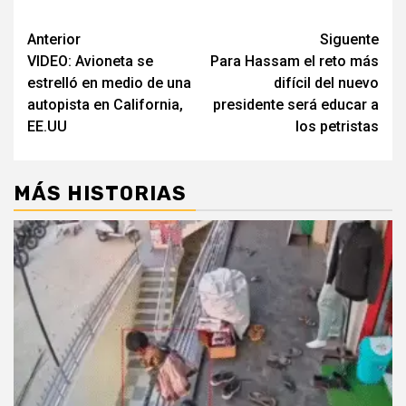
Post
Anterior
Siguente
VIDEO: Avioneta se
Para Hassam el reto más
navigation
estrelló en medio de una
difícil del nuevo
autopista en California,
presidente será educar a
EE.UU
los petristas
MÁS HISTORIAS