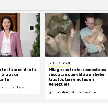
INTERNACIONAL
ri es la presidenta
Milagro entre los escombros:
rú tras un
rescatan con vida a un bebé
iunfo
tras los terremotos en
Venezuela
omar mesa lopez
1 mes atrás
omar mesa lopez