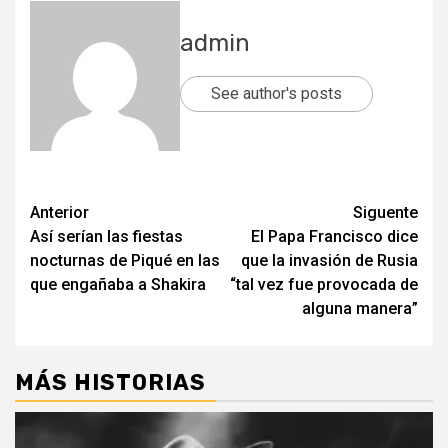
admin
See author's posts
Post
Anterior
Siguente
Así serían las fiestas
El Papa Francisco dice
navigation
nocturnas de Piqué en las
que la invasión de Rusia
que engañaba a Shakira
“tal vez fue provocada de
alguna manera”
MÁS HISTORIAS