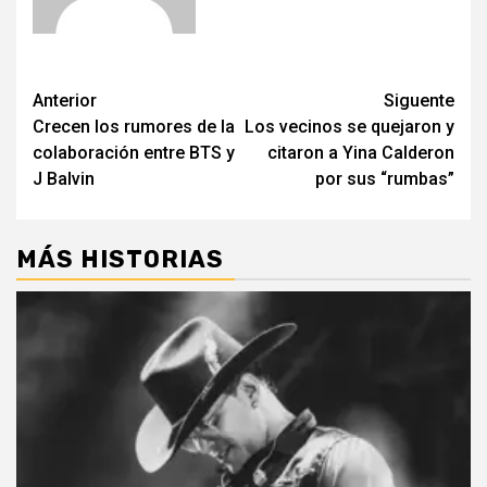
Post
Anterior
Siguente
Crecen los rumores de la
Los vecinos se quejaron y
navigation
colaboración entre BTS y
citaron a Yina Calderon
J Balvin
por sus “rumbas”
MÁS HISTORIAS