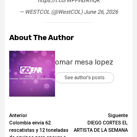
https://t.co/WPFvld9mQK
— WESTCOL (@WestCOL)
June 26, 2026
About The Author
omar mesa lopez
See author's posts
Post
Anterior
Siguente
Colombia envía 62
DIEGO CORTES EL
navigation
rescatistas y 12 toneladas
ARTISTA DE LA SEMANA