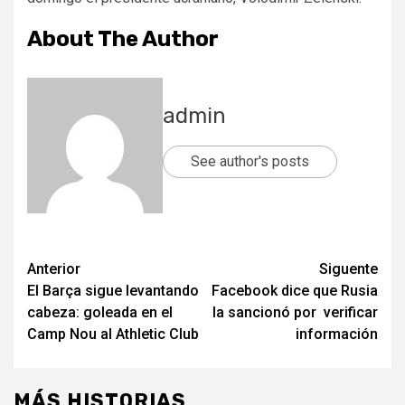
About The Author
admin
See author's posts
Post
Anterior
Siguente
El Barça sigue levantando
Facebook dice que Rusia
navigation
cabeza: goleada en el
la sancionó por verificar
Camp Nou al Athletic Club
información
MÁS HISTORIAS