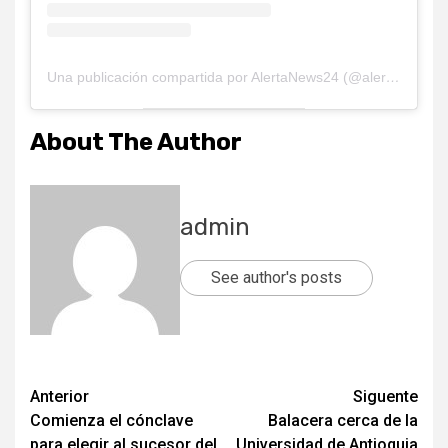
Una publicación compartida por AlertaNews24 (@alertanews24oficial)
About The Author
admin
See author's posts
Post
Anterior
Siguente
Comienza el cónclave
Balacera cerca de la
navigation
para elegir al sucesor del
Universidad de Antioquia