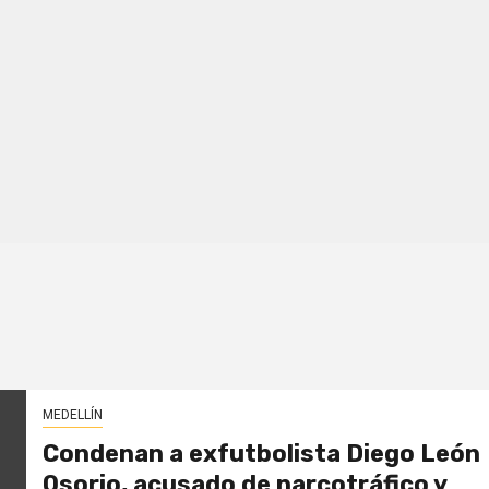
MEDELLÍN
Condenan a exfutbolista Diego León
Osorio, acusado de narcotráfico y