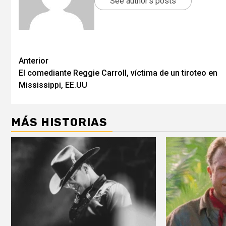
See author's posts
Post
Anterior
El comediante Reggie Carroll, víctima de un tiroteo en
navigation
Mississippi, EE.UU
MÁS HISTORIAS