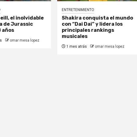
O
ENTRETENIMIENTO
ll, el inolvidable
Shakira conquista el mundo
a de Jurassic
con “Dai Dai” y lidera los
8 años
principales rankings
musicales
s
omar mesa lopez
1 mes atrás
omar mesa lopez