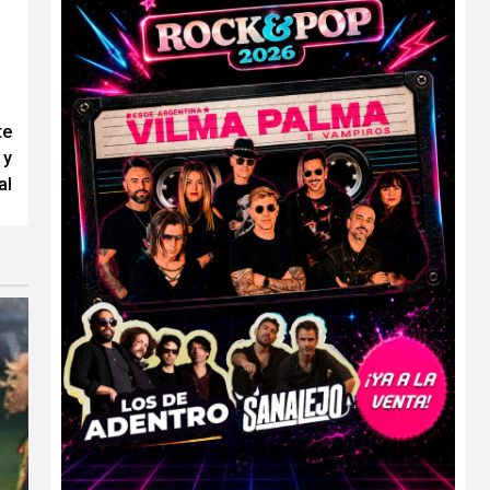
te
 y
al