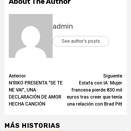
About The Author
admin
See author's posts
Post
Anterior
Siguente
N’RIKO PRESENTA “SE TE
Estafa con IA: Mujer
navigation
NE VAI”, UNA
francesa pierde 830 mil
DECLARACIÓN DE AMOR
euros tras creer que tenía
HECHA CANCIÓN
una relación con Brad Pitt
MÁS HISTORIAS