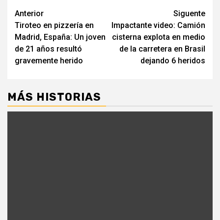
Post
Anterior
Siguente
Tiroteo en pizzería en
Impactante video: Camión
navigation
Madrid, España: Un joven
cisterna explota en medio
de 21 años resultó
de la carretera en Brasil
gravemente herido
dejando 6 heridos
MÁS HISTORIAS