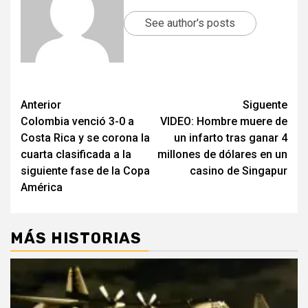
See author's posts
Post
Anterior
Siguente
Colombia venció 3-0 a
VIDEO: Hombre muere de
navigation
Costa Rica y se corona la
un infarto tras ganar 4
cuarta clasificada a la
millones de dólares en un
siguiente fase de la Copa
casino de Singapur
América
MÁS HISTORIAS