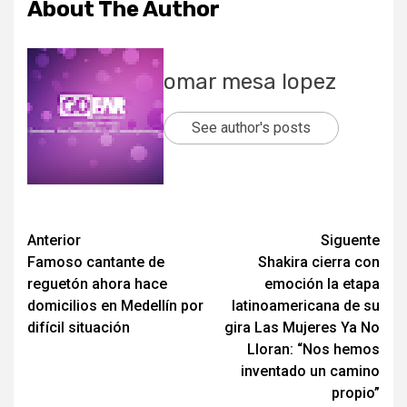
About The Author
omar mesa lopez
See author's posts
Post
Anterior
Siguente
Famoso cantante de
Shakira cierra con
navigation
reguetón ahora hace
emoción la etapa
domicilios en Medellín por
latinoamericana de su
difícil situación
gira Las Mujeres Ya No
Lloran: “Nos hemos
inventado un camino
propio”