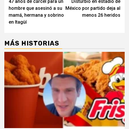
47 años de cárcel para un
Disturbio en estadio de
navigation
hombre que asesinó a su
México por partido deja al
mamá, hermana y sobrino
menos 26 heridos
en Itagüí
MÁS HISTORIAS