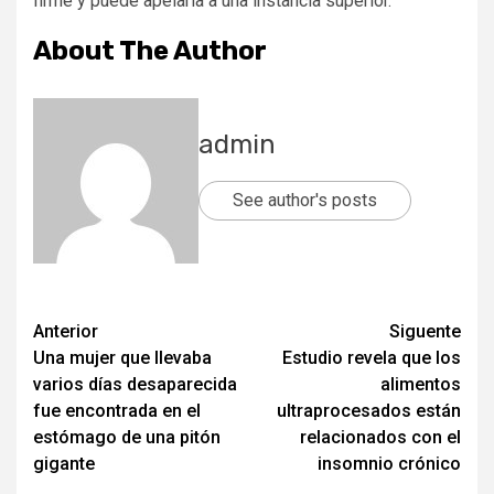
firme y puede apelarla a una instancia superior.
About The Author
admin
See author's posts
Post
Anterior
Siguente
Una mujer que llevaba
Estudio revela que los
navigation
varios días desaparecida
alimentos
fue encontrada en el
ultraprocesados están
estómago de una pitón
relacionados con el
gigante
insomnio crónico