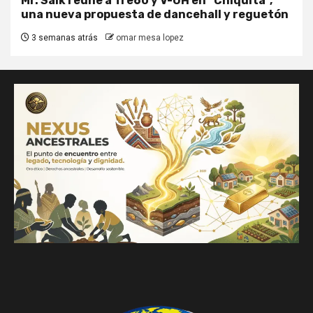
Mr. Saik reúne a Tre60 y V-OH en “Chiquita”,
una nueva propuesta de dancehall y reguetón
3 semanas atrás
omar mesa lopez