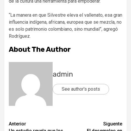
de la cultura una herramienta para empoderar.
“La manera en que Silvestre eleva el vallenato, esa gran
influencia indígena, africana, europea que se mezcla, no
es solo patrimonio colombiano, sino mundial”, agregó
Rodríguez.
About The Author
admin
See author's posts
Post
Anterior
Siguente
Un estudio revela que los
El desempleo en