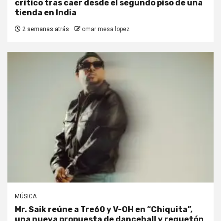
crítico tras caer desde el segundo piso de una
tienda en India
2 semanas atrás
omar mesa lopez
MÚSICA
Mr. Saik reúne a Tre60 y V-OH en “Chiquita”,
una nueva propuesta de dancehall y reguetón