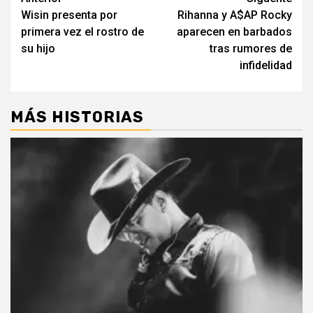
Post
Wisin presenta por
Rihanna y A$AP Rocky
navigation
primera vez el rostro de
aparecen en barbados
su hijo
tras rumores de
infidelidad
MÁS HISTORIAS