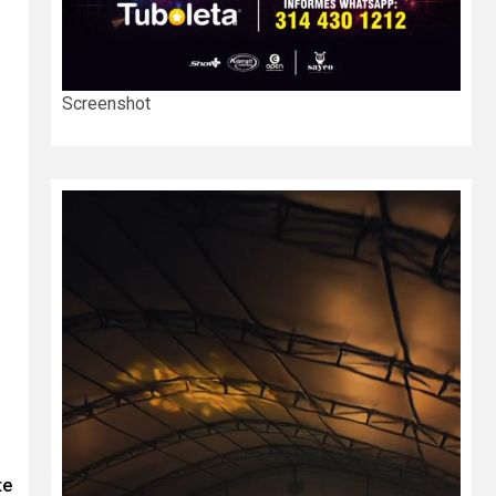
Screenshot
te