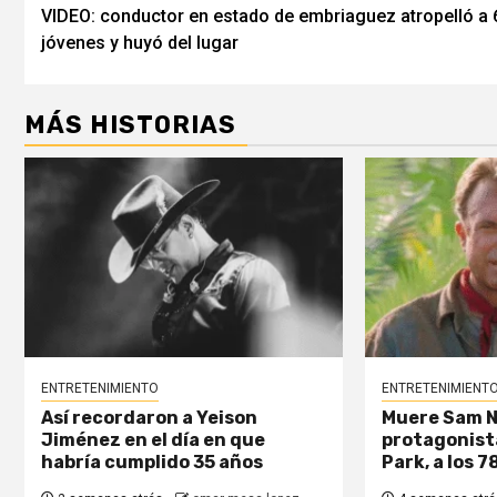
VIDEO: conductor en estado de embriaguez atropelló a 
navigation
jóvenes y huyó del lugar
MÁS HISTORIAS
ENTRETENIMIENTO
ENTRETENIMIENT
Así recordaron a Yeison
Muere Sam Nei
Jiménez en el día en que
protagonist
habría cumplido 35 años
Park, a los 7