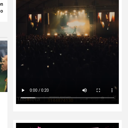
en
to