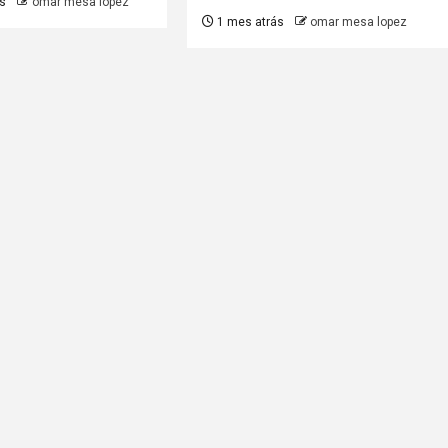
s
omar mesa lopez
1 mes atrás
omar mesa lopez