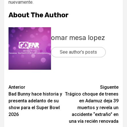
nuevamente.
About The Author
omar mesa lopez
See author's posts
Post
Anterior
Siguente
Bad Bunny hace historia y
Trágico choque de trenes
navigation
presenta adelanto de su
en Adamuz deja 39
show para el Super Bowl
muertos y revela un
2026
accidente “extraño” en
una vía recién renovada