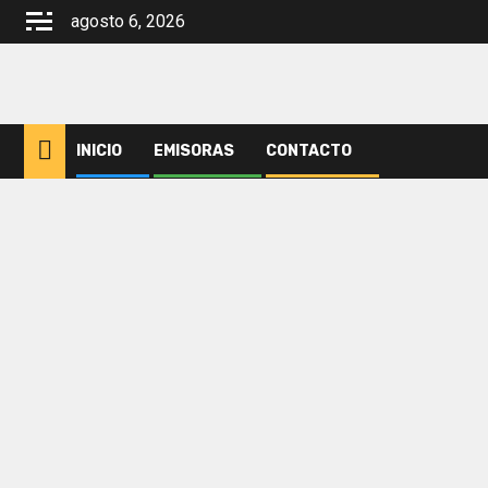
Saltar
agosto 6, 2026
al
contenido
INICIO
EMISORAS
CONTACTO