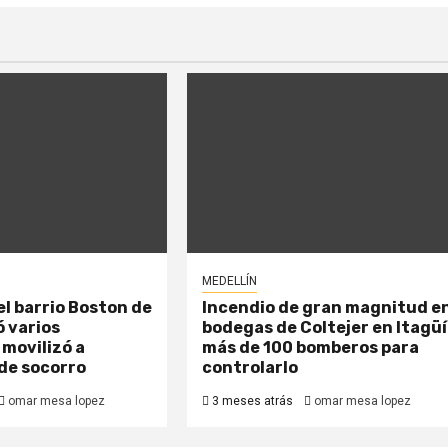
MEDELLÍN
el barrio Boston de
Incendio de gran magnitud e
ó varios
bodegas de Coltejer en Itagüí
 movilizó a
más de 100 bomberos para
de socorro
controlarlo
omar mesa lopez
3 meses atrás
omar mesa lopez