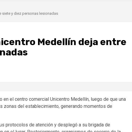
e siete y diez personas lesionadas
icentro Medellín deja entre
onadas
o en el centro comercial Unicentro Medellín, luego de que una
e las zonas del establecimiento, generando momentos de
 sus protocolos de atención y desplegó a su brigada de
n en el lugar. Posteriormente, organismos de socorro de la