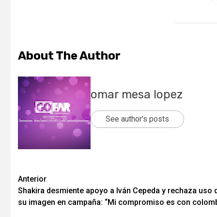
About The Author
omar mesa lopez
See author's posts
Post
Anterior
Shakira desmiente apoyo a Iván Cepeda y rechaza uso 
navigation
su imagen en campaña: “Mi compromiso es con colomb