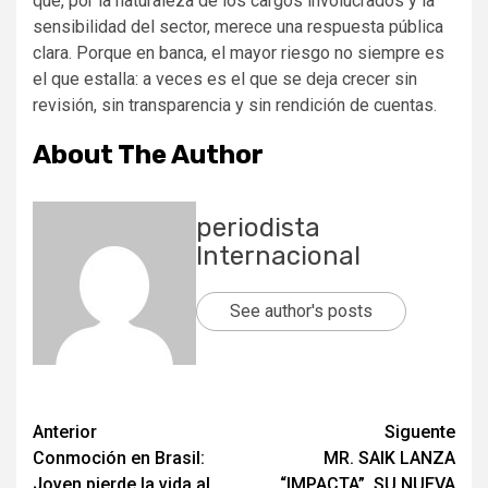
que, por la naturaleza de los cargos involucrados y la
sensibilidad del sector, merece una respuesta pública
clara. Porque en banca, el mayor riesgo no siempre es
el que estalla: a veces es el que se deja crecer sin
revisión, sin transparencia y sin rendición de cuentas.
About The Author
periodista
Internacional
See author's posts
Post
Anterior
Siguente
Conmoción en Brasil:
MR. SAIK LANZA
navigation
Joven pierde la vida al
“IMPACTA”, SU NUEVA