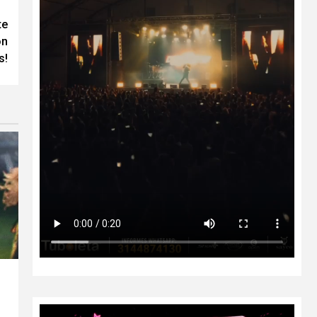
te
on
s!