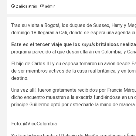
2 años atrás
admin
Tras su visita a Bogotá, los duques de Sussex, Harry y Me
domingo 18 llegarán a Cali, donde se espera una agenda cult
Este es el tercer viaje que los
royals
británicos realiz
programa parecido al que desarrollarán en Colombia, y Can
El hijo de Carlos III y su esposa tomaron un avión desde E
de ser miembros activos de la casa real británica, y en torn
destino.
Una vez allí, fueron gratamente recibidos por Francia Márq
dicho encuentro muestran a la exactriz fundiéndose en un c
príncipe Guillermo optó por estrecharle la mano de manera
Foto: @ViceColombia
Se trasladaron hasta el Palacio de Nariño, residencia ofici