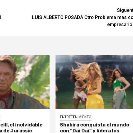
Siguen
l
LUIS ALBERTO POSADA Otro Problema mas c
empresario
O
ENTRETENIMIENTO
ll, el inolvidable
Shakira conquista el mundo
a de Jurassic
con “Dai Dai” y lidera los