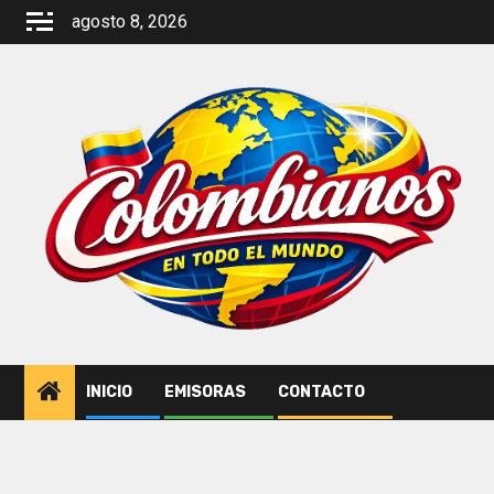
Saltar
agosto 8, 2026
al
contenido
INICIO
EMISORAS
CONTACTO