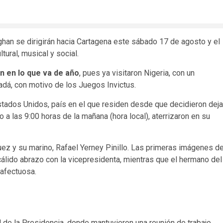
ghan se dirigirán hacia Cartagena este sábado 17 de agosto y el
ural, musical y social.
an en lo que va de año
, pues ya visitaron Nigeria, con un
adá, con motivo de los Juegos Invictus.
stados Unidos, país en el que residen desde que decidieron deja
o a las 9:00 horas de la mañana (hora local), aterrizaron en su
uez y su marino, Rafael Yerney Pinillo. Las primeras imágenes d
álido abrazo con la vicepresidenta, mientras que el hermano del
 afectuosa.
al de la Presidencia, donde mantuvieron una reunión de trabajo.